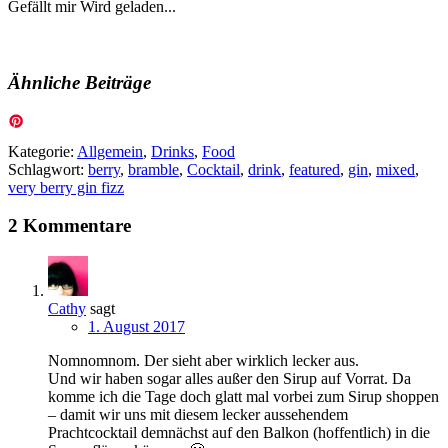
Gefällt mir
Wird geladen...
Ähnliche Beiträge
Kategorie:
Allgemein
,
Drinks
,
Food
Schlagwort:
berry
,
bramble
,
Cocktail
,
drink
,
featured
,
gin
,
mixed
,
very berry gin fizz
2 Kommentare
Cathy
sagt
1. August 2017
Nomnomnom. Der sieht aber wirklich lecker aus.
Und wir haben sogar alles außer den Sirup auf Vorrat. Da
komme ich die Tage doch glatt mal vorbei zum Sirup shoppen
– damit wir uns mit diesem lecker aussehendem
Prachtcocktail demnächst auf den Balkon (hoffentlich) in die