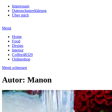
Impressum
Datenschutzerklärung
Über mich
Menü
Home
Food
Design
Interior
Coffee48329
Onlineshop
Menü schiessen
Autor:
Manon